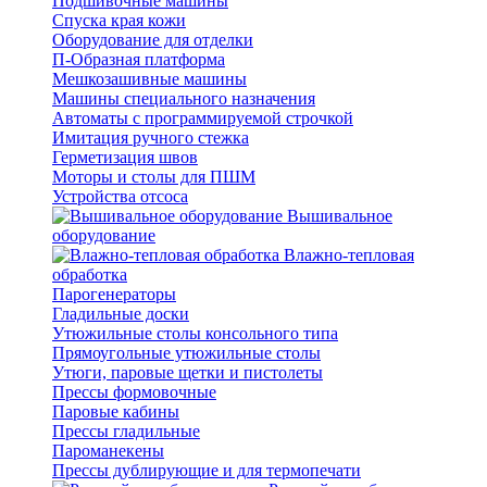
Подшивочные машины
Спуска края кожи
Оборудование для отделки
П-Образная платформа
Мешкозашивные машины
Машины специального назначения
Автоматы с программируемой строчкой
Имитация ручного стежка
Герметизация швов
Моторы и столы для ПШМ
Устройства отсоса
Вышивальное
оборудование
Влажно-тепловая
обработка
Парогенераторы
Гладильные доски
Утюжильные столы консольного типа
Прямоугольные утюжильные столы
Утюги, паровые щетки и пистолеты
Прессы формовочные
Паровые кабины
Прессы гладильные
Пароманекены
Прессы дублирующие и для термопечати