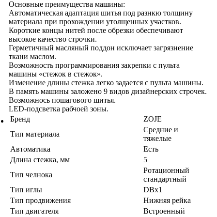
Основные преимущества машины:
Автоматическая адаптация шитья под разнкю толщину
материала при прохождении утолщенных участков.
Короткие концы нитей после обрезки обеспечивают
высокое качество строчки.
Герметичный масляный поддон исключает загрязнение
ткани маслом.
Возможность программирования закрепки с пульта
машины «стежок в стежок».
Изменение длины стежка легко задается с пульта машины.
В память машины заложено 9 видов дизайнерских строчек.
Возможнось пошагового шитья.
LED-подсветка рабчоей зоны.
Бренд
ZOJE
Средние и
Тип материала
тяжелые
Автоматика
Есть
Длина стежка, мм
5
Ротационный
Тип челнока
стандартный
Тип иглы
DBx1
Тип продвижения
Нижняя рейка
Тип двигателя
Встроенный