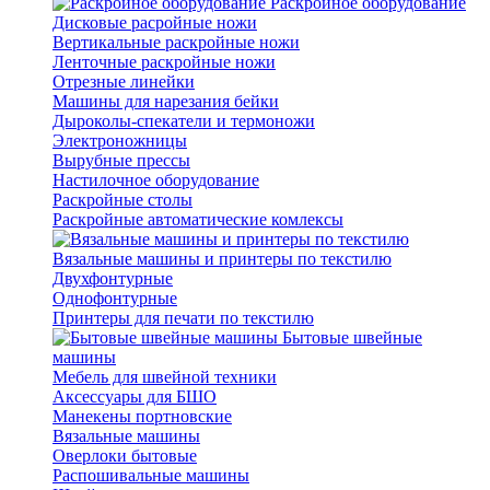
Раскройное оборудование
Дисковые расройные ножи
Вертикальные раскройные ножи
Ленточные раскройные ножи
Отрезные линейки
Машины для нарезания бейки
Дыроколы-спекатели и термоножи
Электроножницы
Вырубные прессы
Настилочное оборудование
Раскройные столы
Раскройные автоматические комлексы
Вязальные машины и принтеры по текстилю
Двухфонтурные
Однофонтурные
Принтеры для печати по текстилю
Бытовые швейные
машины
Мебель для швейной техники
Аксессуары для БШО
Манекены портновские
Вязальные машины
Оверлоки бытовые
Распошивальные машины