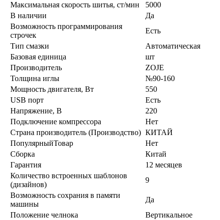
Максимальная скорость шитья, ст/мин
5000
В наличии
Да
Возможность программирования
Есть
строчек
Тип смазки
Автоматическая
Базовая единица
шт
Производитель
ZOJE
Толщина иглы
№90-160
Мощность двигателя, Вт
550
USB порт
Есть
Напряжение, В
220
Подключение компрессора
Нет
Страна производитель (Производство)
КИТАЙ
ПопулярныйТовар
Нет
Сборка
Китай
Гарантия
12 месяцев
Количество встроенных шаблонов
9
(дизайнов)
Возможность сохрания в памяти
Да
машины
Положение челнока
Вертикальное