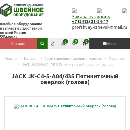
Заказать звонок
+7 (3412) 31-34-17
Швейное оборудование
profshvey-izhevsk@mail.ru
и запчасти с доставкой
по всей России
Ижевск
Вход
Сравнить
Избранное
Корзина
0
0
0
Каталог
Меню
Поиск по сайту
Главная
-
Каталог
-
Промышленные швейные машины
-
Оверлоки
-
JACK JK-C4-5-А04/435 Пятиниточный оверлок (голова)
JACK JK-C4-5-А04/435 Пятиниточный
оверлок (голова)