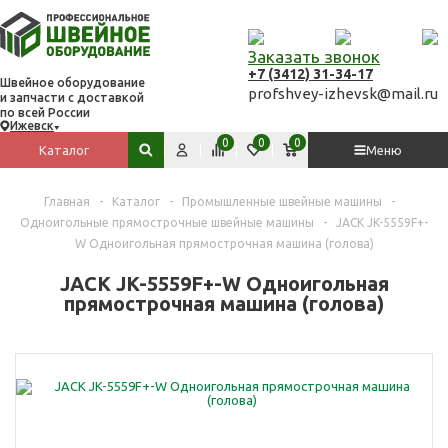
Заказать звонок
+7 (3412) 31-34-17
Швейное оборудование
profshvey-izhevsk@mail.ru
и запчасти с доставкой
по всей России
Ижевск
Вход
Сравнить
Избранное
Корзина
0
0
0
Каталог
Меню
Поиск по сайту
Главная
-
Каталог
-
Промышленные швейные машины
-
Одноигольные прямострочные швейные машины
-
JACK JK-5559F+-
W Одноигольная прямострочная машина (голова)
JACK JK-5559F+-W Одноигольная
прямострочная машина (голова)