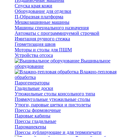
Подшивочные машины
Спуска края кожи
Оборудование для отделки
П-Образная платформа
Мешкозашивные машины
Машины специального назначения
Автоматы с программируемой строчкой
Имитация ручного стежка
Герметизация швов
Моторы и столы для ПШМ
Устройства отсоса
Вышивальное
оборудование
Влажно-тепловая
обработка
Парогенераторы
Гладильные доски
Утюжильные столы консольного типа
Прямоугольные утюжильные столы
Утюги, паровые щетки и пистолеты
Прессы формовочные
Паровые кабины
Прессы гладильные
Пароманекены
Прессы дублирующие и для термопечати