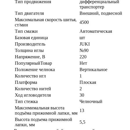
Тип продвижения
дифференциальный
транспортер
Тип двигателя
Внешний, подвесной
Максимальная скорость шитья,
4500
ст/мин
Тип смазки
Автоматическая
Базовая единица
шт
Производитель
JUKI
Толщина иглы
№90
Напряжение, В
220
ПопулярныйТовар
Нет
Положение челнока
Вертикальное
Количество игл
1
Платформа
Плоская
Количество нитей
2
Ход игловодителя
30
Тип стежка
Челночный
Максимимальная высота
13
подъёма прижимной лапки, мм
Высота подъема прижимной
5,5
лапки, мм