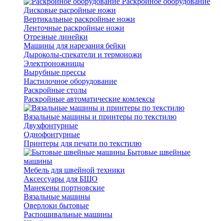
Раскройное оборудование
Дисковые расройные ножи
Вертикальные раскройные ножи
Ленточные раскройные ножи
Отрезные линейки
Машины для нарезания бейки
Дыроколы-спекатели и термоножи
Электроножницы
Вырубные прессы
Настилочное оборудование
Раскройные столы
Раскройные автоматические комлексы
Вязальные машины и принтеры по текстилю
Двухфонтурные
Однофонтурные
Принтеры для печати по текстилю
Бытовые швейные
машины
Мебель для швейной техники
Аксессуары для БШО
Манекены портновские
Вязальные машины
Оверлоки бытовые
Распошивальные машины