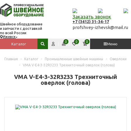
Заказать звонок
+7 (3412) 31-34-17
Швейное оборудование
profshvey-izhevsk@mail.ru
и запчасти с доставкой
по всей России
Ижевск
Вход
Сравнить
Избранное
Корзина
0
0
0
Каталог
Меню
Поиск по сайту
Главная
-
Каталог
-
Промышленные швейные машины
-
Оверлоки
-
VMA V-E4-3-32R3233 Трехниточный оверлок (голова)
VMA V-E4-3-32R3233 Трехниточный
оверлок (голова)