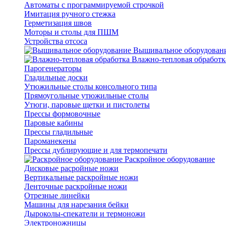
Автоматы с программируемой строчкой
Имитация ручного стежка
Герметизация швов
Моторы и столы для ПШМ
Устройства отсоса
Вышивальное оборудован
Влажно-тепловая обработк
Парогенераторы
Гладильные доски
Утюжильные столы консольного типа
Прямоугольные утюжильные столы
Утюги, паровые щетки и пистолеты
Прессы формовочные
Паровые кабины
Прессы гладильные
Пароманекены
Прессы дублирующие и для термопечати
Раскройное оборудование
Дисковые расройные ножи
Вертикальные раскройные ножи
Ленточные раскройные ножи
Отрезные линейки
Машины для нарезания бейки
Дыроколы-спекатели и термоножи
Электроножницы