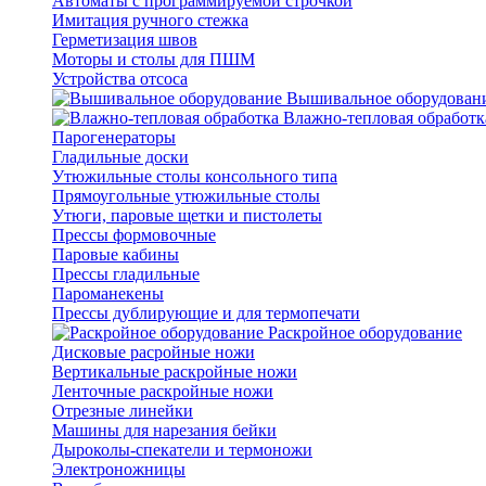
Автоматы с программируемой строчкой
Имитация ручного стежка
Герметизация швов
Моторы и столы для ПШМ
Устройства отсоса
Вышивальное оборудован
Влажно-тепловая обработк
Парогенераторы
Гладильные доски
Утюжильные столы консольного типа
Прямоугольные утюжильные столы
Утюги, паровые щетки и пистолеты
Прессы формовочные
Паровые кабины
Прессы гладильные
Пароманекены
Прессы дублирующие и для термопечати
Раскройное оборудование
Дисковые расройные ножи
Вертикальные раскройные ножи
Ленточные раскройные ножи
Отрезные линейки
Машины для нарезания бейки
Дыроколы-спекатели и термоножи
Электроножницы