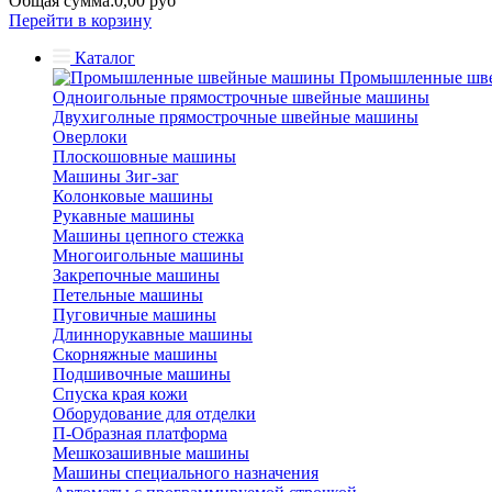
Общая сумма:
0,00 руб
Перейти в корзину
Каталог
Промышленные шв
Одноигольные прямострочные швейные машины
Двухиголные прямострочные швейные машины
Оверлоки
Плоскошовные машины
Машины Зиг-заг
Колонковые машины
Рукавные машины
Машины цепного стежка
Многоигольные машины
Закрепочные машины
Петельные машины
Пуговичные машины
Длиннорукавные машины
Скорняжные машины
Подшивочные машины
Спуска края кожи
Оборудование для отделки
П-Образная платформа
Мешкозашивные машины
Машины специального назначения