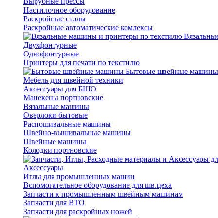
Вырубные прессы
Настилочное оборудование
Раскройные столы
Раскройные автоматические комлексы
Вязальные
Двухфонтурные
Однофонтурные
Принтеры для печати по текстилю
Бытовые швейные машины
Мебель для швейной техники
Аксессуары для БШО
Манекены портновские
Вязальные машины
Оверлоки бытовые
Распошивальные машины
Швейно-вышивальные машины
Швейные машины
Колодки портновские
Аксессуары
Иглы для промышленных машин
Вспомогательное оборудование для шв.цеха
Запчасти к промышленным швейным машинам
Запчасти для ВТО
Запчасти для раскройных ножей