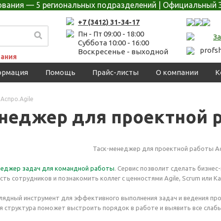
дования — 5 региональных подразделений | Официальный 
+7 (3412) 31-34-17
Пн - Пт 09:00 - 18:00
З
Суббота 10:00 - 16:00
profs
Воскресенье - выходной
ания
ормация
Помощь
Прайс-листы
О компании
К
Аспро.Agile
неджер для проектной р
еджер задач для командной работы
. Сервис позволит сделать бизне
ть сотрудников и познакомить коллег с ценностями Agile, Scrum или Ka
глядный инструмент для эффективного выполнения задач и ведения пр
я структура поможет выстроить порядок в работе и выявить все слабы