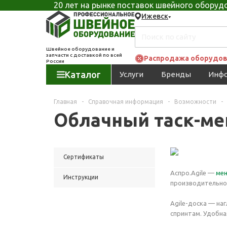
20 лет на рынке поставок швейного обору
Ижевск
Швейное оборудование и
запчасти с доставкой по всей
Распродажа оборудов
России
Каталог
Услуги
Бренды
Инф
Главная
-
Справочная информация
-
Возможности
-
Облачный таск-ме
Сертификаты
Аспро.Agile —
мен
Инструкции
производительнос
Agile-доска — на
спринтам. Удобна