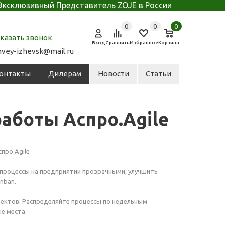
Эксклюзивный Представитель ZOJE в России
0
0
0
аказать звонок
Вход
Сравнить
Избранное
Корзина
hvey-izhevsk@mail.ru
онтакты
Дилерам
Новости
Статьи
аботы Аспро.Agile
с-процессы на предприятии прозрачными, улучшить
nban.
оектов. Распределяйте процессы по недельным
е места.