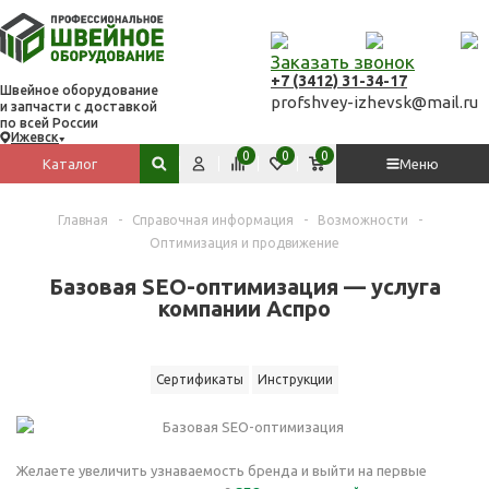
Заказать звонок
+7 (3412) 31-34-17
Швейное оборудование
profshvey-izhevsk@mail.ru
и запчасти с доставкой
по всей России
Ижевск
Вход
Сравнить
Избранное
Корзина
0
0
0
Каталог
Меню
Поиск по сайту
Главная
-
Справочная информация
-
Возможности
-
Оптимизация и продвижение
Базовая SEO-оптимизация — услуга
компании Аспро
Сертификаты
Инструкции
Желаете увеличить узнаваемость бренда и выйти на первые